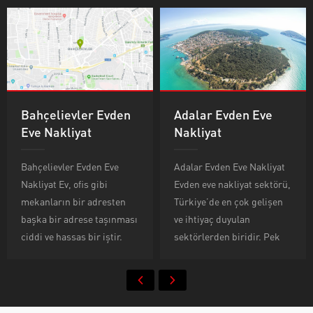
Bahçelievler Evden
Adalar Evden Eve
Eve Nakliyat
Nakliyat
Bahçelievler Evden Eve
Adalar Evden Eve Nakliyat
Nakliyat Ev, ofis gibi
Evden eve nakliyat sektörü,
mekanların bir adresten
Türkiye’de en çok gelişen
başka bir adrese taşınması
ve ihtiyaç duyulan
ciddi ve hassas bir iştir.
sektörlerden biridir. Pek
Özen gösterilerek
çok nakliyat firması evden
gerçekleştirilmesi gerekir.
eve taşımacılık
Eskiden bir kamyon, iki
yapmaktadır. Fakat evden
kişi tutularak taşınma işi
eve taşımacılık basit gibi