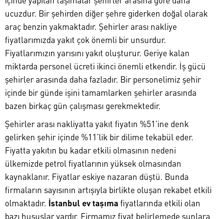
içinde yapılan taşımalar şehirler arasına göre daha
ucuzdur. Bir şehirden diğer şehre giderken doğal olarak
araç benzin yakmaktadır. Şehirler arası nakliye
fiyatlarımızda yakıt çok önemli bir unsurdur.
Fiyatlarımızın yarısını yakıt oluşturur. Geriye kalan
miktarda personel ücreti ikinci önemli etkendir. İş gücü
şehirler arasında daha fazladır. Bir personelimiz şehir
içinde bir günde işini tamamlarken şehirler arasında
bazen birkaç gün çalışması gerekmektedir.
Şehirler arası nakliyatta yakıt fiyatın %51’ine denk
gelirken şehir içinde %11’lik bir dilime tekabül eder.
Fiyatta yakıtın bu kadar etkili olmasının nedeni
ülkemizde petrol fiyatlarının yüksek olmasından
kaynaklanır. Fiyatlar eskiye nazaran düştü. Bunda
firmaların sayısının artışıyla birlikte oluşan rekabet etkili
olmaktadır.
İstanbul ev taşıma
fiyatlarında etkili olan
bazı hususlar vardır. Firmamız fiyat belirlemede şunlara