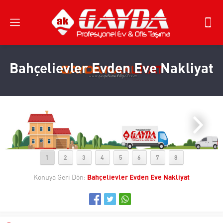
Bahçelievler Evden Eve Nakliyat
1
2
3
4
5
6
7
8
Konuya Geri Dön:
Bahçelievler Evden Eve Nakliyat