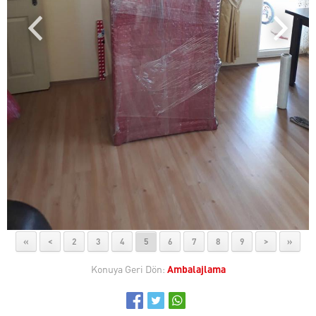
«
<
2
3
4
5
6
7
8
9
>
»
Konuya Geri Dön:
Ambalajlama