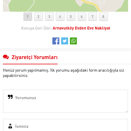
1
2
3
4
5
6
7
8
Konuya Geri Dön:
Arnavutköy Evden Eve Nakliyat
Ziyaretçi Yorumları
Henüz yorum yapılmamış. İlk yorumu aşağıdaki form aracılığıyla siz
yapabilirsiniz.