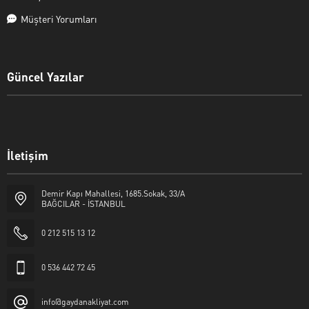
Müşteri Yorumları
Güncel Yazılar
İletişim
Adil KAYA
Demir Kapı Mahallesi, 1685.Sokak, 33/A
BAĞCILAR - İSTANBUL
0 212 515 13 12
0 536 442 72 45
Cevap Yaz
info@gaydanakliyat.com